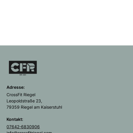
Adresse:
CrossFit Riegel
Leopoldstraße 23,
79359 Riegel am Kaiserstuhl
Kontakt:
07642-6830906
info@crossfitriegel.com